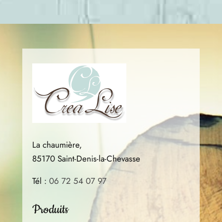
choisies
choisies
sur
sur
la
la
page
page
du
du
produit
produit
La chaumière,
85170 Saint-Denis-la-Chevasse
Tél :
06 72 54 07 97
Produits