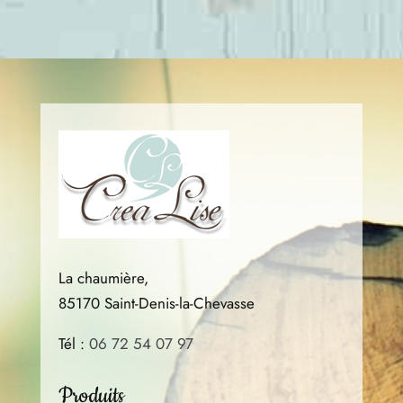
être
chois
sur
la
page
du
produ
La chaumière,
85170 Saint-Denis-la-Chevasse
Tél :
06 72 54 07 97
Produits