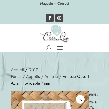
Panneau de gestion des cookies
Magasin
–
Contact
Accueil
/
DIY &
Perles
/
Apprêts
/
Anneau
/ Anneau Ouvert
Acier Inoxydable 4mm
Ann
eau