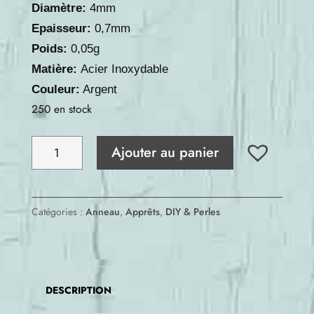
Diamètre:
4mm
Epaisseur:
0,7mm
Poids:
0,05g
Matière:
Acier Inoxydable
Couleur:
Argent
250 en stock
quantité
Ajouter au panier
de
Anneau
Ouvert
Catégories :
Anneau
,
Apprêts
,
DIY & Perles
Acier
Inoxydable
4mm
DESCRIPTION