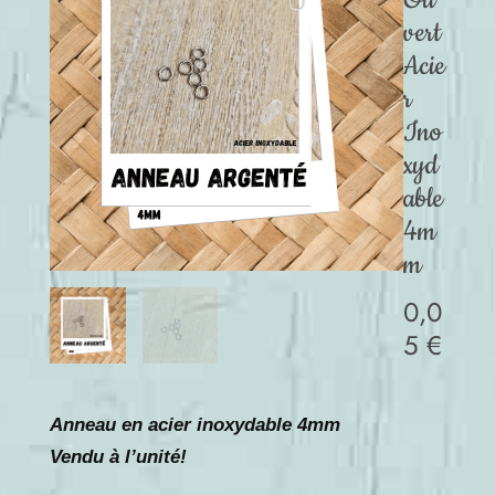
Ou
vert
Acie
r
Ino
xyd
able
4m
m
0,0
5
€
Anneau en acier inoxydable 4mm
Vendu à l’unité!