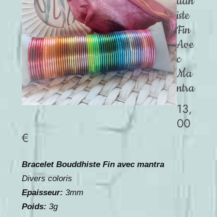
ddh
iste
Fin
Ave
c
Ma
ntra
13,
00
€
Bracelet Bouddhiste Fin avec mantra
Divers coloris
Epaisseur:
3mm
Poids:
3g