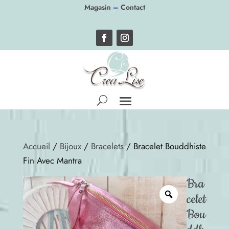
Panneau de gestion des cookies
Magasin
–
Contact
Accueil
/
Bijoux
/
Bracelets
/ Bracelet Bouddhiste
Fin Avec Mantra
Bra
celet
Bou