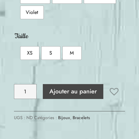
Violet
Taille
XS
S
M
quantité
Ajouter au panier
de
Bracelet
Bouddhiste
UGS :
ND
Catégories :
Bijoux
,
Bracelets
Fin
Avec