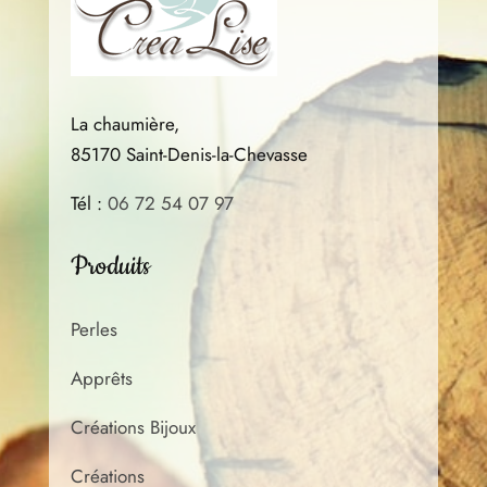
produit
La chaumière,
85170 Saint-Denis-la-Chevasse
Tél :
06 72 54 07 97
Produits
Perles
Apprêts
Créations Bijoux
Créations