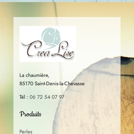
sur
sur
sur
la
la
la
page
page
page
du
du
du
produit
produit
produ
La chaumière,
85170 Saint-Denis-la-Chevasse
Tél :
06 72 54 07 97
Produits
Perles