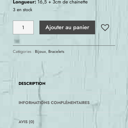
Longueur:
16,5 + 3cm de chainette
3 en stock
quantité
Ajouter au panier
de
Bracelet
Capucine
Catégories :
Bijoux
,
Bracelets
DESCRIPTION
INFORMATIONS COMPLÉMENTAIRES
AVIS (0)