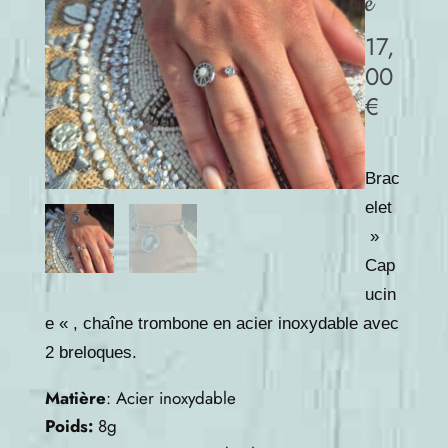
e
17,
00
€
Brac
elet
»
Cap
ucin
e « , chaîne trombone en acier inoxydable avec
2 breloques.
Matière
: Acier inoxydable
Poids:
8g