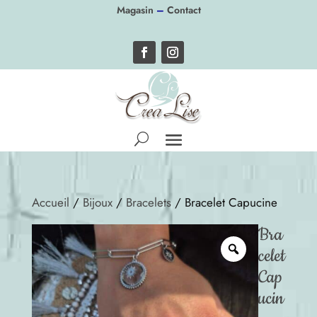
Panneau de gestion des cookies
Magasin
–
Contact
Accueil
/
Bijoux
/
Bracelets
/ Bracelet Capucine
Bra
celet
Cap
ucin